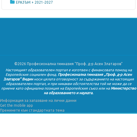
ЕРАЗЪМ + 2021-2027
©2026 Професионална гимназия "Проф. д-р Асен Златаров"
Настоящият образователен портал е изготвен с финансовата помощ на
Европейския социален фонд.
Професионална гимназия „Проф. д-р Асен
Златаров” Видин
носи цялата отговорност за съдържанието на настоящия
образователен портал, и при никакви обстоятелства той не може да се
приеме като официална позиция на Европейския съюз или
на
Министерство
на образованието и науката.
Информация за запазване на лични данни
Get the mobile app
Преминете към стандартната тема