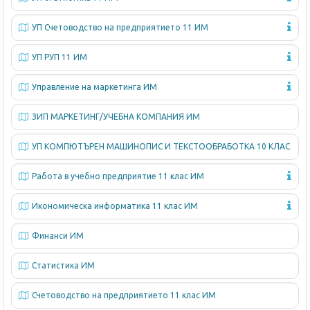
н
и
УП Счетоводство на предприятието 11 ИМ
д
УП РУП 11 ИМ
ж
м
Управление на маркетинга ИМ
ъ
ЗИП МАРКЕТИНГ/УЧЕБНА КОМПАНИЯ ИМ
н
т
УП КОМПЮТЪРЕН МАШИНОПИС И ТЕКСТООБРАБОТКА 10 КЛАС
Работа в учебно предприятие 11 клас ИМ
Икономическа информатика 11 клас ИМ
Финанси ИМ
Статистика ИМ
Счетоводство на предприятието 11 клас ИМ