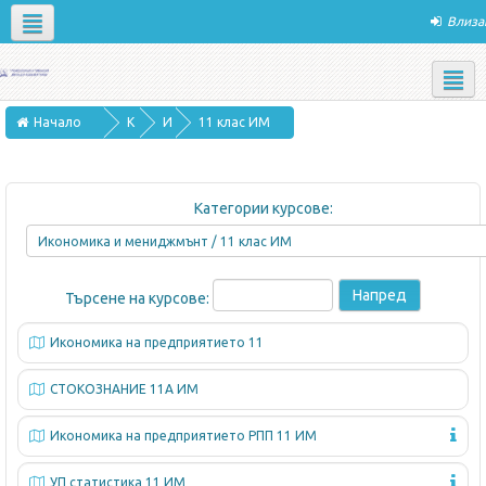
Влиза
Apps
Social networks
Български ‎(bg)‎
Начало
К
И
11 клас ИМ
у
к
р
о
Категории курсове:
с
н
о
о
в
м
Търсене на курсове:
е
и
к
Икономика на предприятието 11
а
СТОКОЗНАНИЕ 11А ИМ
и
м
Икономика на предприятието РПП 11 ИМ
е
УП статистика 11 ИМ