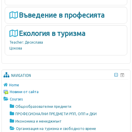
а
т
Въведение в професията
у
р
Екология в туризма
и
з
Teacher:
Десислава
Цокова
м
а
и
с
NAVIGATION
в
Home
о
Новини от сайта
Courses
б
Общообразователни предмети
о
ПРОФЕСИОНАЛНИ ПРЕДМЕТИ РПП, ОПП и ДКИ
д
Икономика и мениджмънт
н
Организация на туризма и свободното време