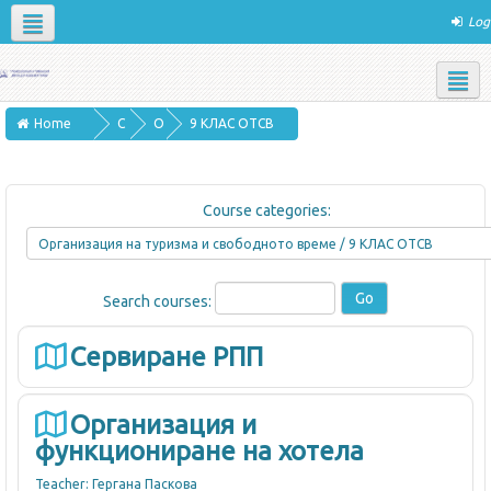
Log
Apps
Social networks
English ‎(en)‎
Home
C
О
9 КЛАС ОТСВ
o
р
u
г
Course categories:
r
а
s
н
e
и
Search courses:
s
з
а
Сервиране РПП
ц
и
Организация и
я
функциониране на хотела
н
Teacher:
Гергана Паскова