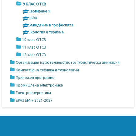
о
9 КЛАС ОТСВ
т
Сервиране 9
о
ОФХ
Въведение в професията
в
Екология в туризма
р
10 клас ОТСВ
е
11 клас ОТСВ
м
12 клас ОТСВ
е
Организация на хотелиерството/Туристическа анимация
Компютърна техника и технологии
Приложен програмист
Промишлена електроника
Електроенергетика
ЕРАЗЪМ + 2021-2027